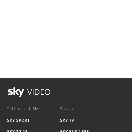
VIDEO
Tutti i siti di Sky:
Servizi:
SKY SPORT
SKY TV
SKY TG 24
SKY BUSINESS