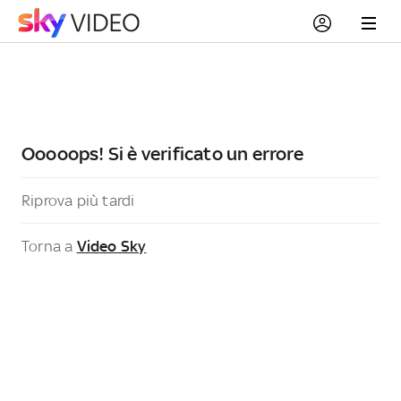
Ooooops! Si è verificato un errore
Riprova più tardi
Torna a
Video Sky