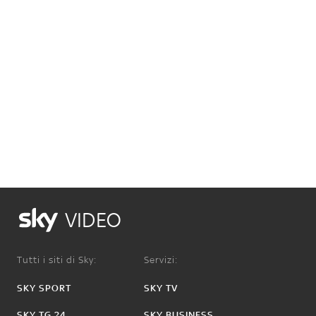
VIDEO
Tutti i siti di Sky:
Servizi:
SKY SPORT
SKY TV
SKY TG 24
SKY BUSINESS