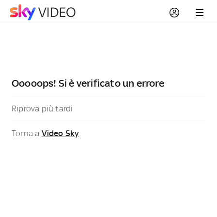
Ooooops! Si è verificato un errore
Riprova più tardi
Torna a
Video Sky