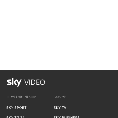
VIDEO
Tutti i siti di Sky:
Servizi:
SKY SPORT
SKY TV
SKY TG 24
SKY BUSINESS