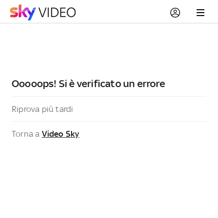
Ooooops! Si è verificato un errore
Riprova più tardi
Torna a
Video Sky