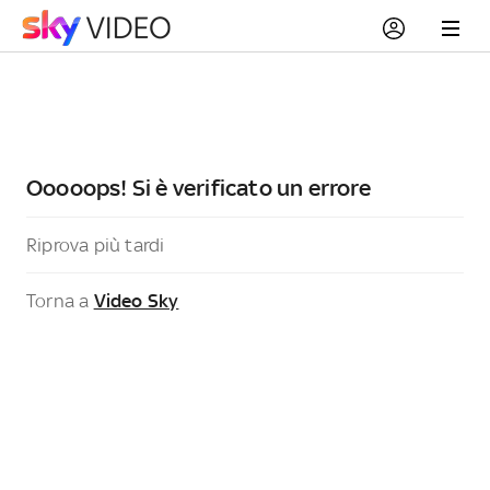
Ooooops! Si è verificato un errore
Riprova più tardi
Torna a
Video Sky