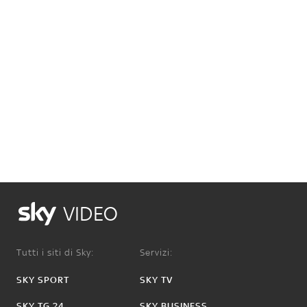
VIDEO
Tutti i siti di Sky:
Servizi:
SKY SPORT
SKY TV
SKY TG 24
SKY BUSINESS