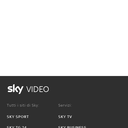
VIDEO
Tutti i siti di Sky:
Servizi:
SKY SPORT
SKY TV
SKY TG 24
SKY BUSINESS