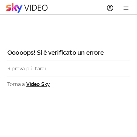
Ooooops! Si è verificato un errore
Riprova più tardi
Torna a
Video Sky