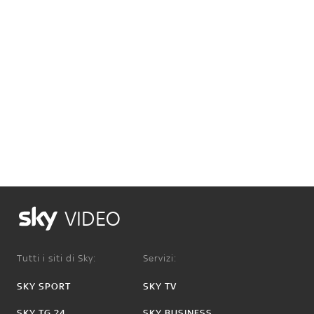
VIDEO
Tutti i siti di Sky:
Servizi:
SKY SPORT
SKY TV
SKY TG 24
SKY BUSINESS