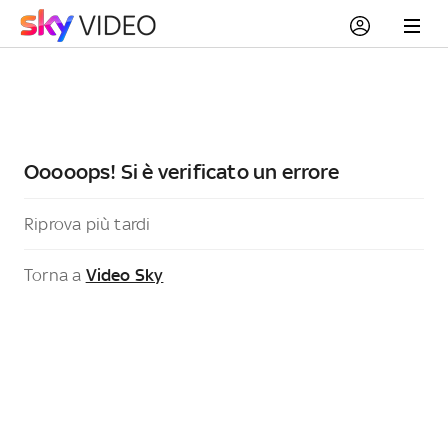
Ooooops! Si è verificato un errore
Riprova più tardi
Torna a
Video Sky