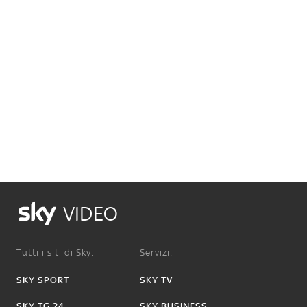
VIDEO
Tutti i siti di Sky:
Servizi:
SKY SPORT
SKY TV
SKY TG 24
SKY BUSINESS