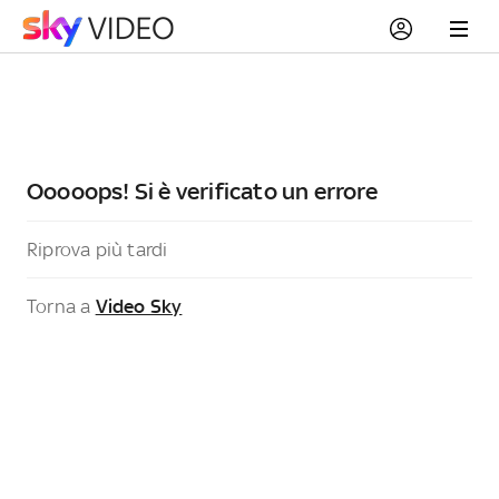
Ooooops! Si è verificato un errore
Riprova più tardi
Torna a
Video Sky