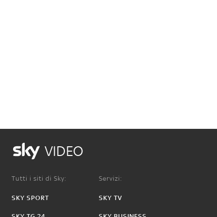
VIDEO
Tutti i siti di Sky:
Servizi:
SKY SPORT
SKY TV
SKY TG 24
SKY BUSINESS