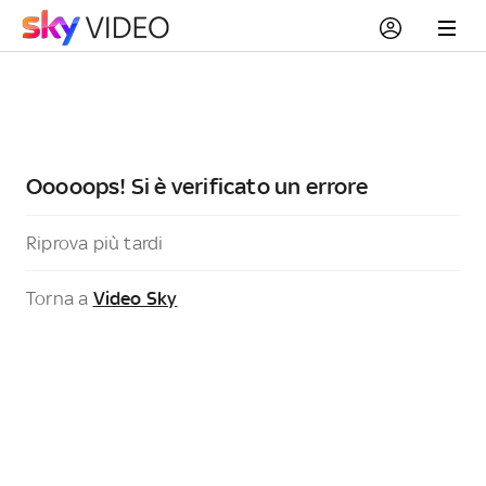
Ooooops! Si è verificato un errore
Riprova più tardi
Torna a
Video Sky