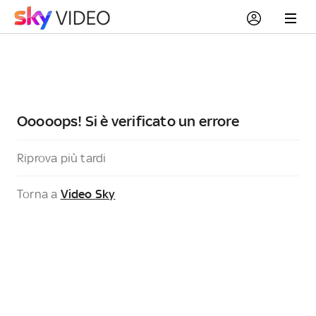
Ooooops! Si è verificato un errore
Riprova più tardi
Torna a
Video Sky