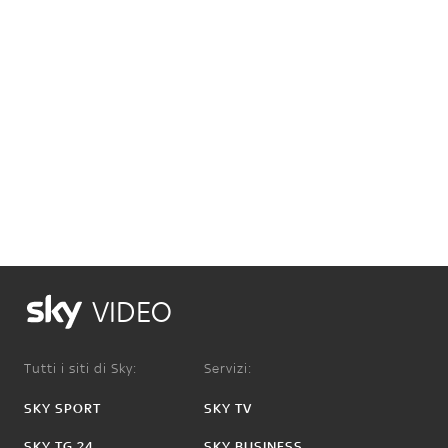
VIDEO
Tutti i siti di Sky:
Servizi:
SKY SPORT
SKY TV
SKY TG 24
SKY BUSINESS