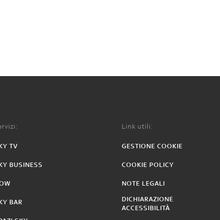
rvizi:
Link utili:
KY TV
GESTIONE COOKIE
KY BUSINESS
COOKIE POLICY
OW
NOTE LEGALI
DICHIARAZIONE
KY BAR
ACCESSIBILITÀ