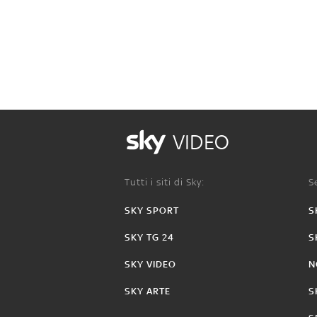
VIDEO
Tutti i siti di Sky:
Se
SKY SPORT
S
SKY TG 24
S
SKY VIDEO
N
SKY ARTE
S