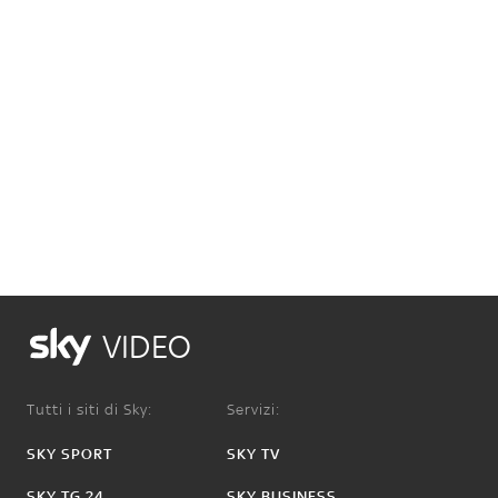
VIDEO
Tutti i siti di Sky:
Servizi:
SKY SPORT
SKY TV
SKY TG 24
SKY BUSINESS