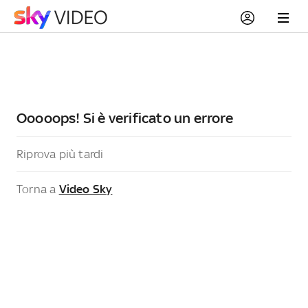
Ooooops! Si è verificato un errore
Riprova più tardi
Torna a
Video Sky