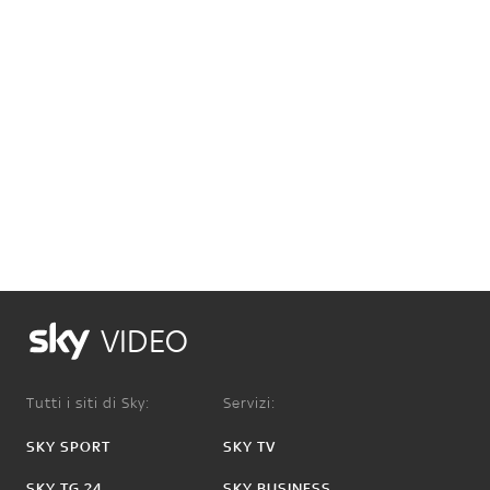
VIDEO
Tutti i siti di Sky:
Servizi:
SKY SPORT
SKY TV
SKY TG 24
SKY BUSINESS