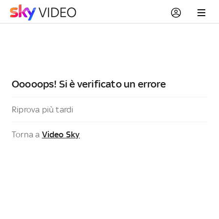
Ooooops! Si è verificato un errore
Riprova più tardi
Torna a
Video Sky