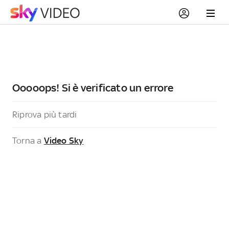
Ooooops! Si è verificato un errore
Riprova più tardi
Torna a
Video Sky