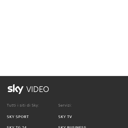
VIDEO
Tutti i siti di Sky:
Servizi:
SKY SPORT
SKY TV
SKY TG 24
SKY BUSINESS