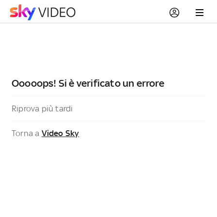
Ooooops! Si è verificato un errore
Riprova più tardi
Torna a
Video Sky