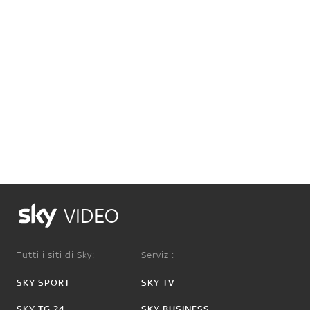
VIDEO
Tutti i siti di Sky:
Servizi:
SKY SPORT
SKY TV
SKY TG 24
SKY BUSINESS