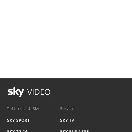
VIDEO
Tutti i siti di Sky:
Servizi:
SKY SPORT
SKY TV
SKY TG 24
SKY BUSINESS