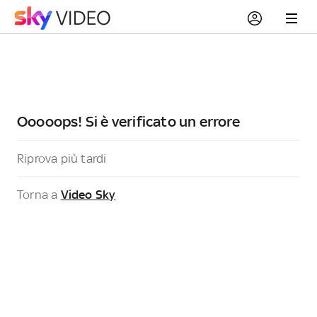
Ooooops! Si è verificato un errore
Riprova più tardi
Torna a
Video Sky