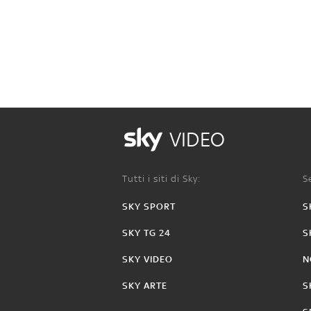
VIDEO
Tutti i siti di Sky:
Se
SKY SPORT
S
SKY TG 24
S
SKY VIDEO
N
SKY ARTE
S