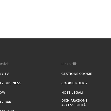
rvizi:
Link utili:
KY TV
GESTIONE COOKIE
KY BUSINESS
COOKIE POLICY
OW
NOTE LEGALI
DICHIARAZIONE
KY BAR
ACCESSIBILITÀ