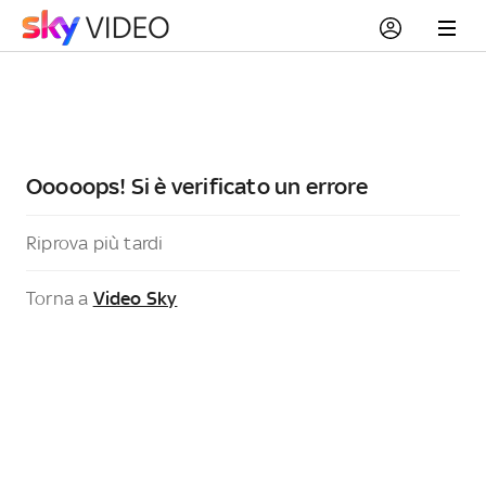
Ooooops! Si è verificato un errore
Riprova più tardi
Torna a
Video Sky