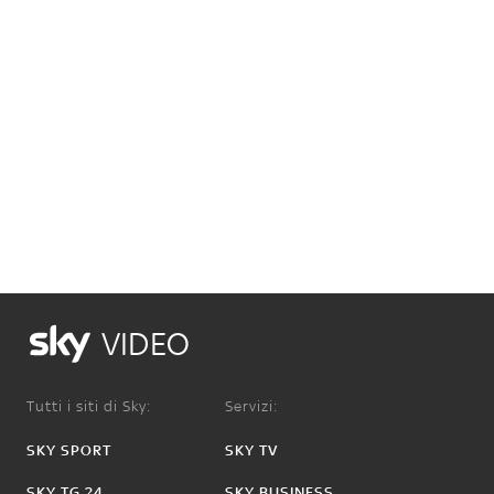
VIDEO
Tutti i siti di Sky:
Servizi:
SKY SPORT
SKY TV
SKY TG 24
SKY BUSINESS