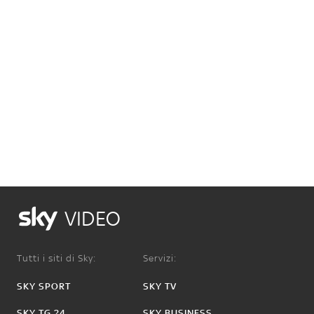
VIDEO
Tutti i siti di Sky:
Servizi:
SKY SPORT
SKY TV
SKY TG 24
SKY BUSINESS