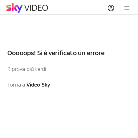
Ooooops! Si è verificato un errore
Riprova più tardi
Torna a
Video Sky