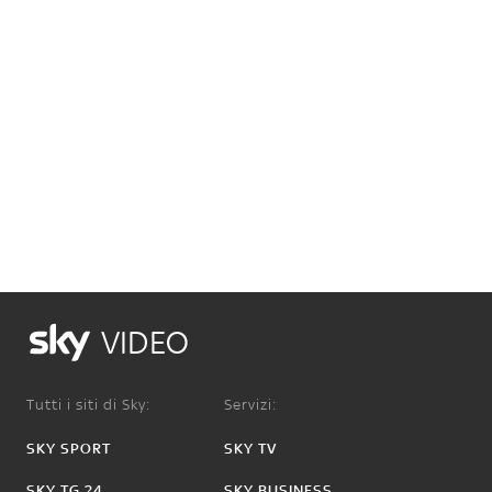
VIDEO
Tutti i siti di Sky:
Servizi:
SKY SPORT
SKY TV
SKY TG 24
SKY BUSINESS