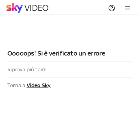
Ooooops! Si è verificato un errore
Riprova più tardi
Torna a
Video Sky