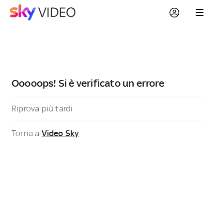
Ooooops! Si è verificato un errore
Riprova più tardi
Torna a
Video Sky