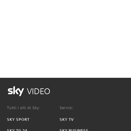
VIDEO
Tutti i siti di Sky:
Servizi:
SKY SPORT
SKY TV
SKY TG 24
SKY BUSINESS