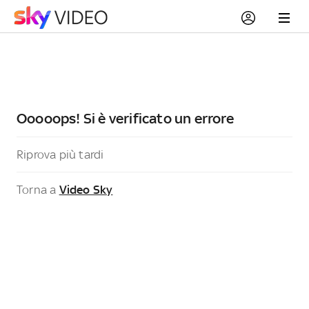
Ooooops! Si è verificato un errore
Riprova più tardi
Torna a
Video Sky