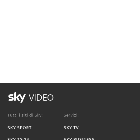
VIDEO
Tutti i siti di Sky:
Servizi:
SKY SPORT
SKY TV
SKY TG 24
SKY BUSINESS