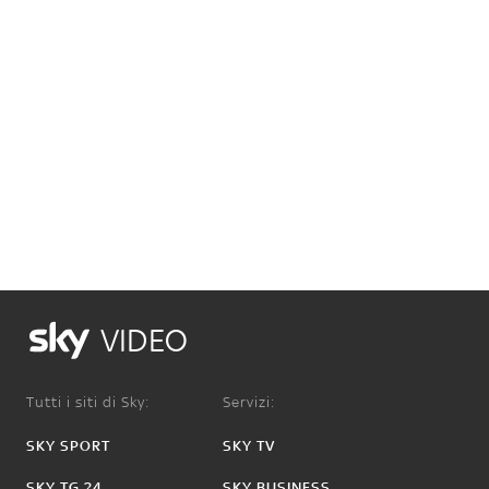
VIDEO
Tutti i siti di Sky:
Servizi:
SKY SPORT
SKY TV
SKY TG 24
SKY BUSINESS