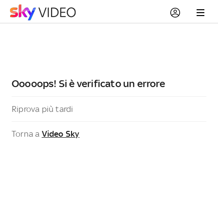
Ooooops! Si è verificato un errore
Riprova più tardi
Torna a
Video Sky