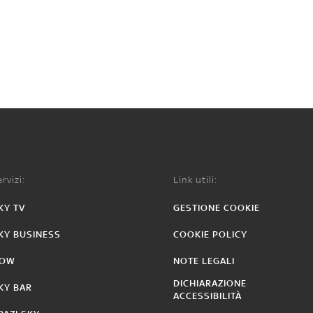
rvizi:
Link utili:
KY TV
GESTIONE COOKIE
KY BUSINESS
COOKIE POLICY
OW
NOTE LEGALI
DICHIARAZIONE
KY BAR
ACCESSIBILITÀ