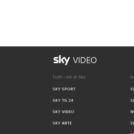
VIDEO
Tutti i siti di Sky:
Se
SKY SPORT
S
SKY TG 24
S
SKY VIDEO
N
SKY ARTE
S