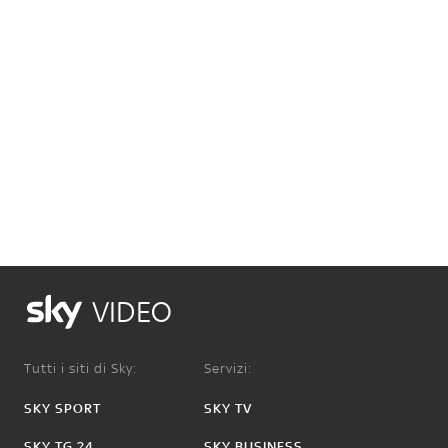
VIDEO
Tutti i siti di Sky:
Servizi:
SKY SPORT
SKY TV
SKY TG 24
SKY BUSINESS