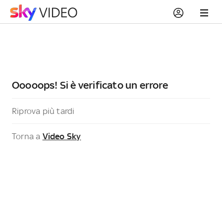
Ooooops! Si è verificato un errore
Riprova più tardi
Torna a
Video Sky