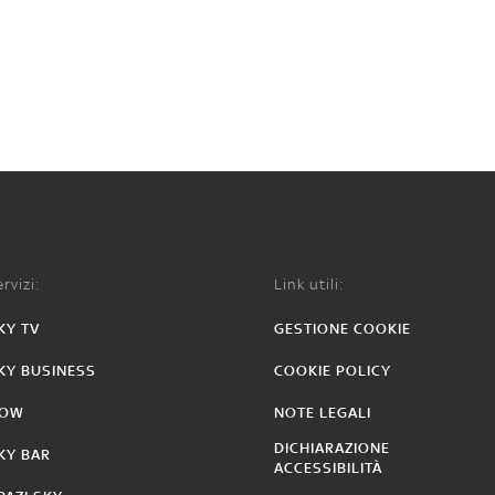
rvizi:
Link utili:
KY TV
GESTIONE COOKIE
KY BUSINESS
COOKIE POLICY
OW
NOTE LEGALI
DICHIARAZIONE
KY BAR
ACCESSIBILITÀ