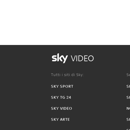
VIDEO
Tutti i siti di Sky:
Se
SKY SPORT
S
SKY TG 24
S
SKY VIDEO
N
SKY ARTE
S