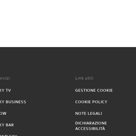
rvizi:
Link utili:
KY TV
GESTIONE COOKIE
KY BUSINESS
COOKIE POLICY
OW
NOTE LEGALI
DICHIARAZIONE
KY BAR
ACCESSIBILITÀ