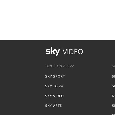
VIDEO
Tutti i siti di Sky:
Se
SKY SPORT
S
SKY TG 24
S
SKY VIDEO
N
SKY ARTE
S