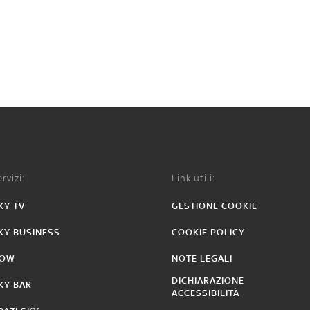
rvizi:
Link utili:
KY TV
GESTIONE COOKIE
KY BUSINESS
COOKIE POLICY
OW
NOTE LEGALI
DICHIARAZIONE
KY BAR
ACCESSIBILITÀ