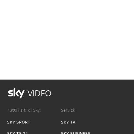
VIDEO
Tutti i siti di Sky:
Servizi:
SKY SPORT
SKY TV
SKY TG 24
SKY BUSINESS