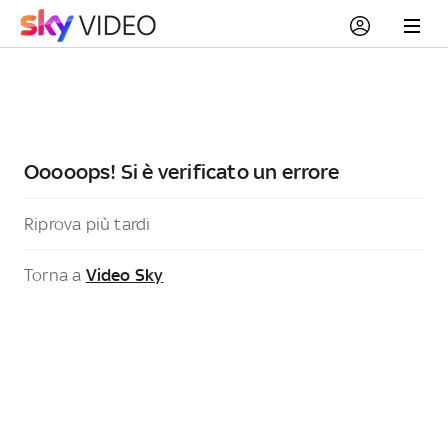
Ooooops! Si è verificato un errore
Riprova più tardi
Torna a
Video Sky