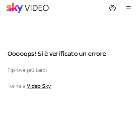
Ooooops! Si è verificato un errore
Riprova più tardi
Torna a
Video Sky