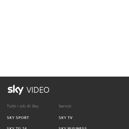
VIDEO
Tutti i siti di Sky:
Servizi:
SKY SPORT
SKY TV
SKY TG 24
SKY BUSINESS