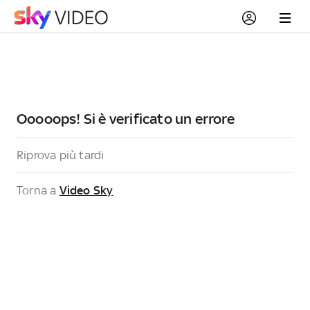
Ooooops! Si è verificato un errore
Riprova più tardi
Torna a
Video Sky