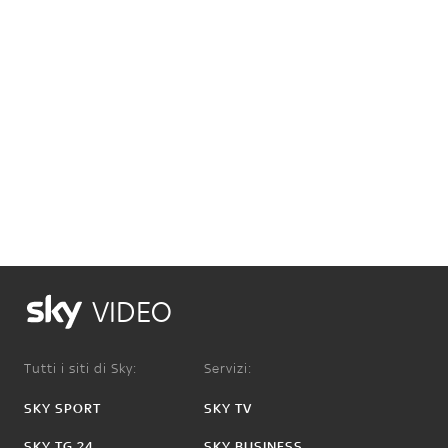
VIDEO
Tutti i siti di Sky:
Servizi:
SKY SPORT
SKY TV
SKY TG 24
SKY BUSINESS