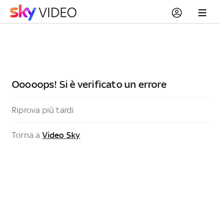
Ooooops! Si è verificato un errore
Riprova più tardi
Torna a
Video Sky