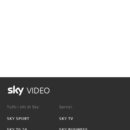
VIDEO
Tutti i siti di Sky:
Servizi:
SKY SPORT
SKY TV
SKY TG 24
SKY BUSINESS