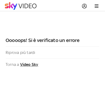
Ooooops! Si è verificato un errore
Riprova più tardi
Torna a
Video Sky