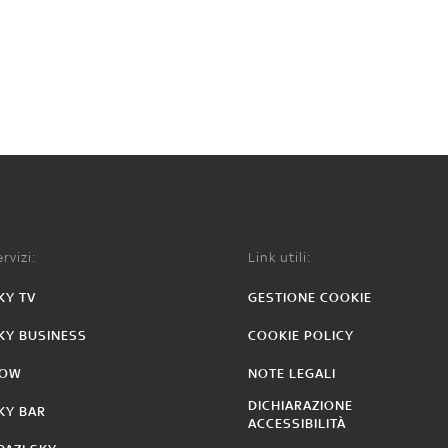
rvizi:
Link utili:
KY TV
GESTIONE COOKIE
KY BUSINESS
COOKIE POLICY
OW
NOTE LEGALI
DICHIARAZIONE
KY BAR
ACCESSIBILITÀ