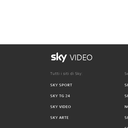
VIDEO
Tutti i siti di Sky:
Se
SKY SPORT
S
SKY TG 24
S
SKY VIDEO
N
SKY ARTE
S