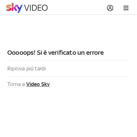
Ooooops! Si è verificato un errore
Riprova più tardi
Torna a
Video Sky