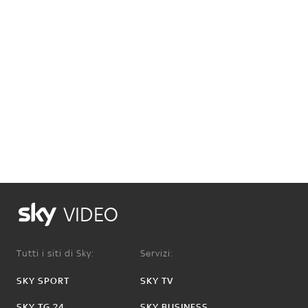
VIDEO
Tutti i siti di Sky:
Servizi:
SKY SPORT
SKY TV
SKY TG 24
SKY BUSINESS