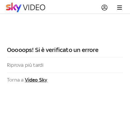
Ooooops! Si è verificato un errore
Riprova più tardi
Torna a
Video Sky