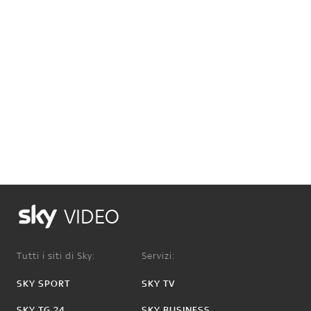
VIDEO
Tutti i siti di Sky:
Servizi:
SKY SPORT
SKY TV
SKY TG 24
SKY BUSINESS