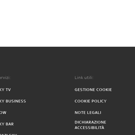
rvizi:
Link utili:
KY TV
GESTIONE COOKIE
KY BUSINESS
COOKIE POLICY
OW
NOTE LEGALI
DICHIARAZIONE
KY BAR
ACCESSIBILITÀ