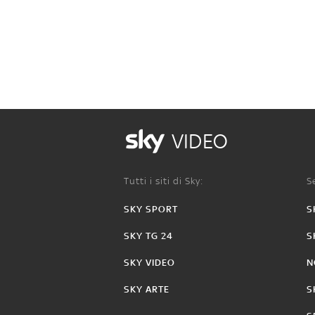
VIDEO
Tutti i siti di Sky:
Se
SKY SPORT
S
SKY TG 24
S
SKY VIDEO
N
SKY ARTE
S