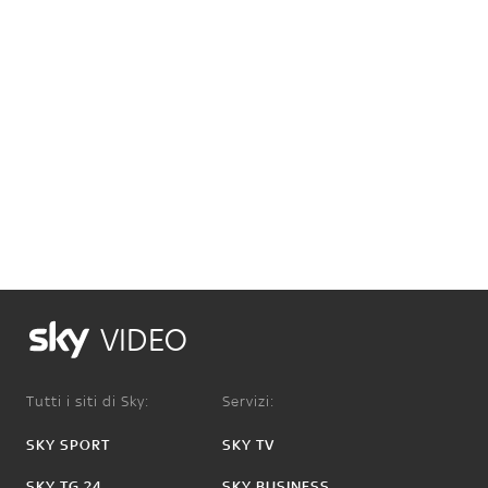
VIDEO
Tutti i siti di Sky:
Servizi:
SKY SPORT
SKY TV
SKY TG 24
SKY BUSINESS