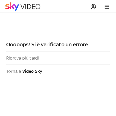
Ooooops! Si è verificato un errore
Riprova più tardi
Torna a
Video Sky