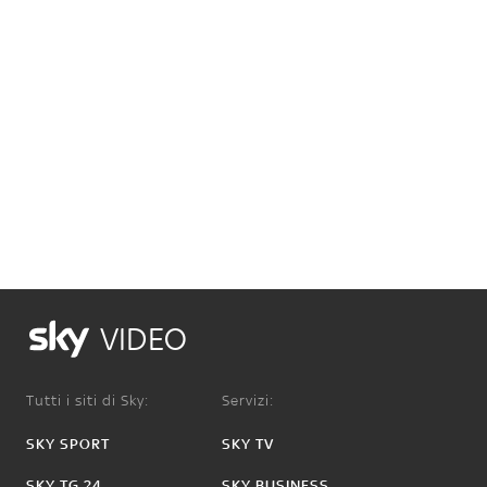
VIDEO
Tutti i siti di Sky:
Servizi:
SKY SPORT
SKY TV
SKY TG 24
SKY BUSINESS