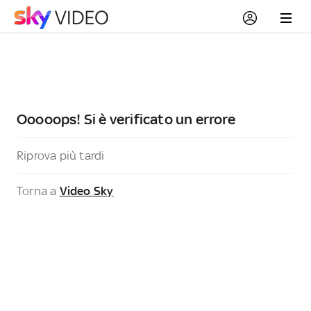
Ooooops! Si è verificato un errore
Riprova più tardi
Torna a
Video Sky