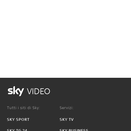
VIDEO
Tutti i siti di Sky:
Servizi:
SKY SPORT
SKY TV
SKY TG 24
SKY BUSINESS