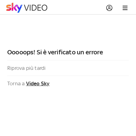
Ooooops! Si è verificato un errore
Riprova più tardi
Torna a
Video Sky