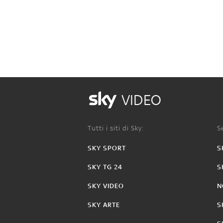
VIDEO
Tutti i siti di Sky:
Se
SKY SPORT
S
SKY TG 24
S
SKY VIDEO
N
SKY ARTE
S