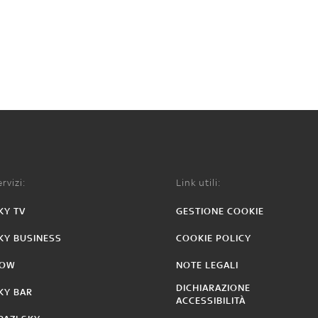
rvizi:
Link utili:
KY TV
GESTIONE COOKIE
KY BUSINESS
COOKIE POLICY
OW
NOTE LEGALI
DICHIARAZIONE
KY BAR
ACCESSIBILITÀ