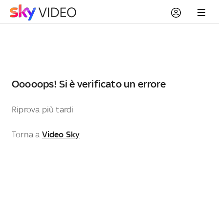
Ooooops! Si è verificato un errore
Riprova più tardi
Torna a
Video Sky