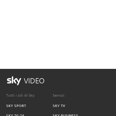
VIDEO
Tutti i siti di Sky:
Servizi:
SKY SPORT
SKY TV
SKY TG 24
SKY BUSINESS