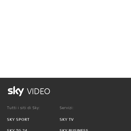
VIDEO
Tutti i siti di Sky:
Servizi:
SKY SPORT
SKY TV
SKY TG 24
SKY BUSINESS