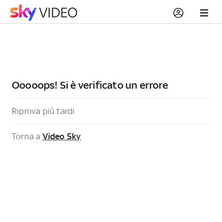
Ooooops! Si è verificato un errore
Riprova più tardi
Torna a
Video Sky