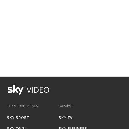
VIDEO
Tutti i siti di Sky:
Servizi:
SKY SPORT
SKY TV
SKY TG 24
SKY BUSINESS