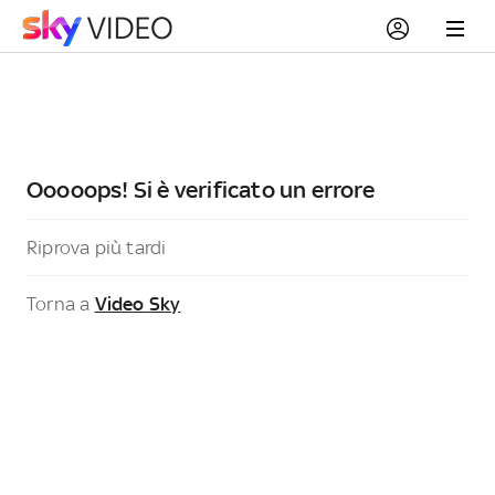
Ooooops! Si è verificato un errore
Riprova più tardi
Torna a
Video Sky