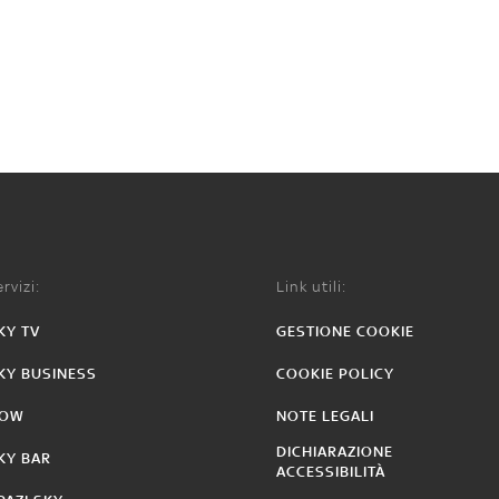
rvizi:
Link utili:
KY TV
GESTIONE COOKIE
KY BUSINESS
COOKIE POLICY
OW
NOTE LEGALI
DICHIARAZIONE
KY BAR
ACCESSIBILITÀ