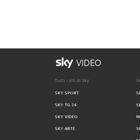
VIDEO
Tutti i siti di Sky:
Se
SKY SPORT
S
SKY TG 24
S
SKY VIDEO
N
SKY ARTE
S