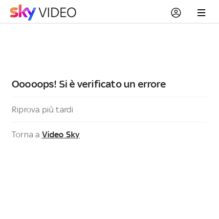
Ooooops! Si è verificato un errore
Riprova più tardi
Torna a
Video Sky