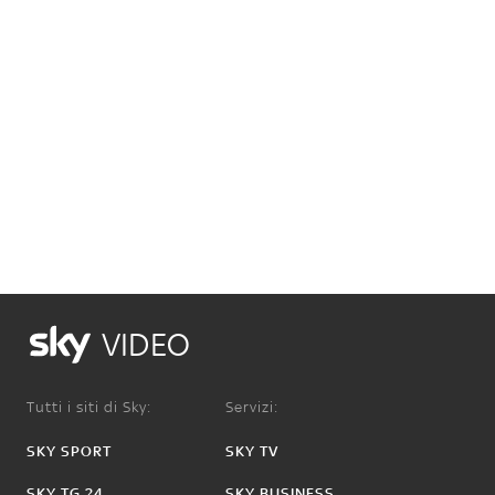
VIDEO
Tutti i siti di Sky:
Servizi:
SKY SPORT
SKY TV
SKY TG 24
SKY BUSINESS