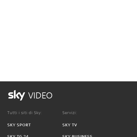
VIDEO
Tutti i siti di Sky:
Servizi:
SKY SPORT
SKY TV
SKY TG 24
SKY BUSINESS