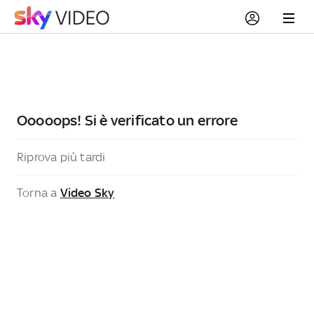
Ooooops! Si è verificato un errore
Riprova più tardi
Torna a
Video Sky