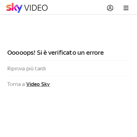
Ooooops! Si è verificato un errore
Riprova più tardi
Torna a
Video Sky