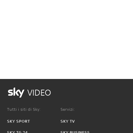
VIDEO
Tutti i siti di Sky:
Servizi:
SKY SPORT
SKY TV
SKY TG 24
SKY BUSINESS