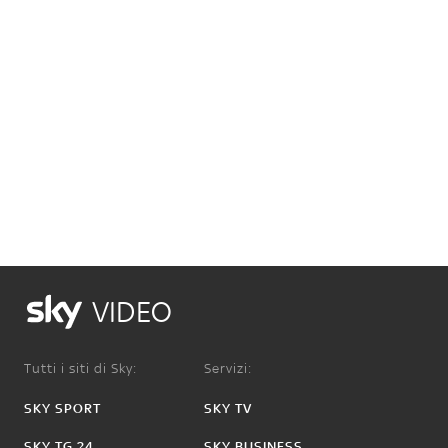
VIDEO
Tutti i siti di Sky:
Servizi:
SKY SPORT
SKY TV
SKY TG 24
SKY BUSINESS