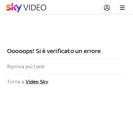
Ooooops! Si è verificato un errore
Riprova più tardi
Torna a
Video Sky