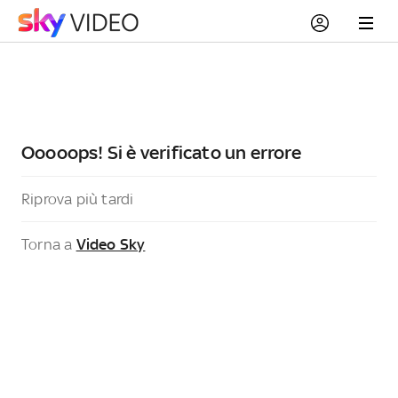
Ooooops! Si è verificato un errore
Riprova più tardi
Torna a
Video Sky