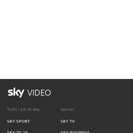
VIDEO
Tutti i siti di Sky:
Servizi:
SKY SPORT
SKY TV
SKY TG 24
SKY BUSINESS