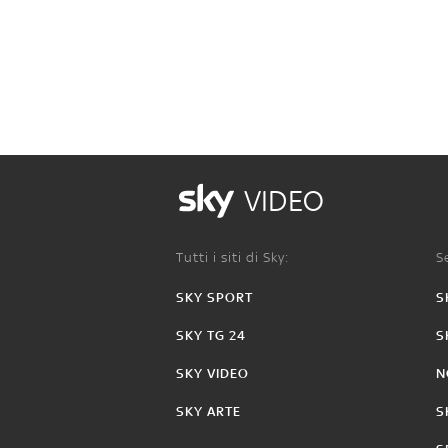
VIDEO
Tutti i siti di Sky:
Se
SKY SPORT
S
SKY TG 24
S
SKY VIDEO
N
SKY ARTE
S