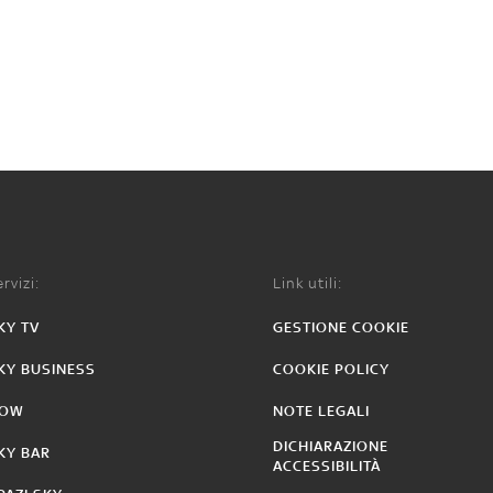
rvizi:
Link utili:
KY TV
GESTIONE COOKIE
KY BUSINESS
COOKIE POLICY
OW
NOTE LEGALI
DICHIARAZIONE
KY BAR
ACCESSIBILITÀ